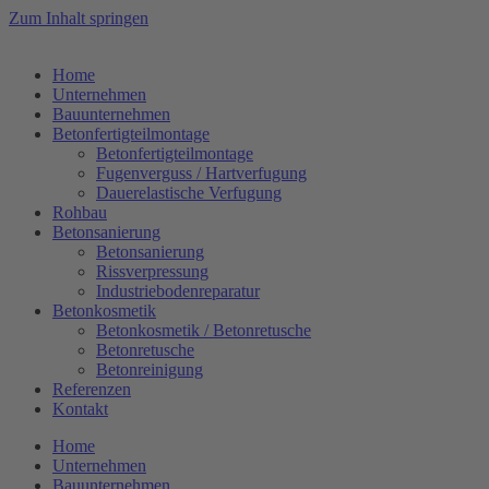
Zum Inhalt springen
Home
Unternehmen
Bauunternehmen
Betonfertigteilmontage
Betonfertigteilmontage
Fugenverguss / Hartverfugung
Dauerelastische Verfugung
Rohbau
Betonsanierung
Betonsanierung
Rissverpressung
Industriebodenreparatur
Betonkosmetik
Betonkosmetik / Betonretusche
Betonretusche
Betonreinigung
Referenzen
Kontakt
Home
Unternehmen
Bauunternehmen