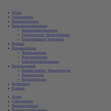
Zum
Inhalt
Home
springen
Unternehmen
Bauunternehmen
Betonfertigteilmontage
Betonfertigteilmontage
Fugenverguss / Hartverfugung
Dauerelastische Verfugung
Rohbau
Betonsanierung
Betonsanierung
Rissverpressung
Industriebodenreparatur
Betonkosmetik
Betonkosmetik / Betonretusche
Betonretusche
Betonreinigung
Referenzen
Kontakt
Home
Unternehmen
Bauunternehmen
Betonfertigteilmontage