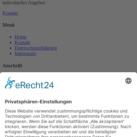
individuelles Angebot.
Kontakt
Menü
Home
Kontakt
Datenschutzerklärung
Impressum
Anschrift
Hottmann GmbH
Bernhardstraße 13
63741 Aschaffenburg
Deutschland
Kontakt
Tel.: 06021-5824661
Fax: 06021-5824662
Mobil: 0170-2844607