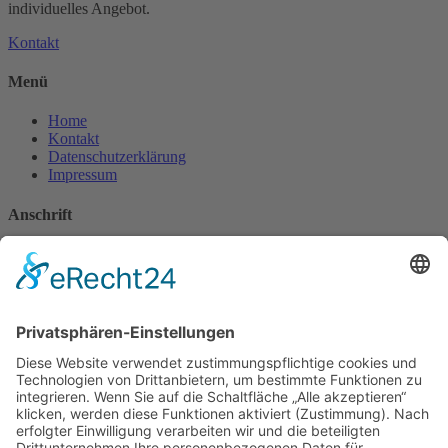
individuelles Angebot.
Kontakt
Menü
Home
Kontakt
Datenschutzerklärung
Impressum
Anschrift
Hottmann GmbH
Bernhardstraße 13
63741 Aschaffenburg
Deutschland
Kontakt
Tel.: 06021-5824661
Fax: 06021-5824662
Mobil: 0170-2844607