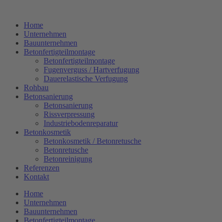
Zum
Inhalt
Home
springen
Unternehmen
Bauunternehmen
Betonfertigteilmontage
Betonfertigteilmontage
Fugenverguss / Hartverfugung
Dauerelastische Verfugung
Rohbau
Betonsanierung
Betonsanierung
Rissverpressung
Industriebodenreparatur
Betonkosmetik
Betonkosmetik / Betonretusche
Betonretusche
Betonreinigung
Referenzen
Kontakt
Home
Unternehmen
Bauunternehmen
Betonfertigteilmontage