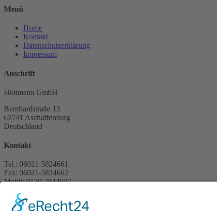
Menü
Home
Kontakt
Datenschutzerklärung
Impressum
Anschrift
Hottmann GmbH
Bernhardstraße 13
63741 Aschaffenburg
Deutschland
Kontakt
Tel.: 06021-5824661
Fax: 06021-5824662
Mobil: 0170-2844607
E-Mail:
info@i-hottmann.de
Web: i-hottmann.de