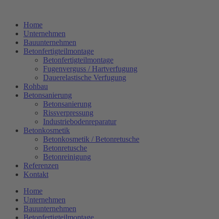
Zum
Inhalt
Home
springen
Unternehmen
Bauunternehmen
Betonfertigteilmontage
Betonfertigteilmontage
Fugenverguss / Hartverfugung
Dauerelastische Verfugung
Rohbau
Betonsanierung
Betonsanierung
Rissverpressung
Industriebodenreparatur
Betonkosmetik
Betonkosmetik / Betonretusche
Betonretusche
Betonreinigung
Referenzen
Kontakt
Home
Unternehmen
Bauunternehmen
Betonfertigteilmontage