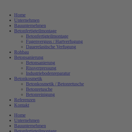
Zum
Inhalt
Home
springen
Unternehmen
Bauunternehmen
Betonfertigteilmontage
Betonfertigteilmontage
Fugenverguss / Hartverfugung
Dauerelastische Verfugung
Rohbau
Betonsanierung
Betonsanierung
Rissverpressung
Industriebodenreparatur
Betonkosmetik
Betonkosmetik / Betonretusche
Betonretusche
Betonreinigung
Referenzen
Kontakt
Home
Unternehmen
Bauunternehmen
Betonfertigteilmontage