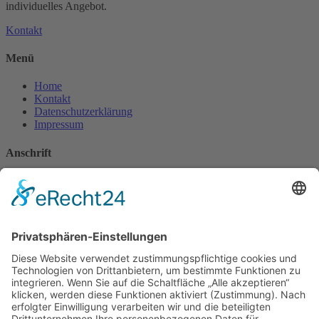
individuelles Angebot.
Kontakt
Menü
Home
Kontakt
Datenschutzerklärung
Impressum
Anschrift
Hottmann GmbH
Bernhardstraße 13
63741 Aschaffenburg
Deutschland
Kontakt
Tel.: 06021-5824661
Fax: 06021-5824662
Mobil: 0170-2844607