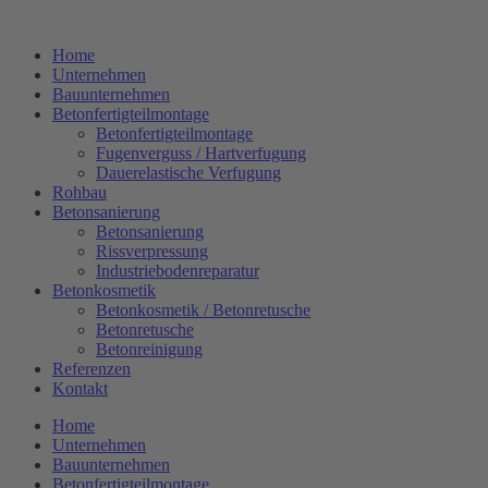
Zum
Inhalt
Home
springen
Unternehmen
Bauunternehmen
Betonfertigteilmontage
Betonfertigteilmontage
Fugenverguss / Hartverfugung
Dauerelastische Verfugung
Rohbau
Betonsanierung
Betonsanierung
Rissverpressung
Industriebodenreparatur
Betonkosmetik
Betonkosmetik / Betonretusche
Betonretusche
Betonreinigung
Referenzen
Kontakt
Home
Unternehmen
Bauunternehmen
Betonfertigteilmontage