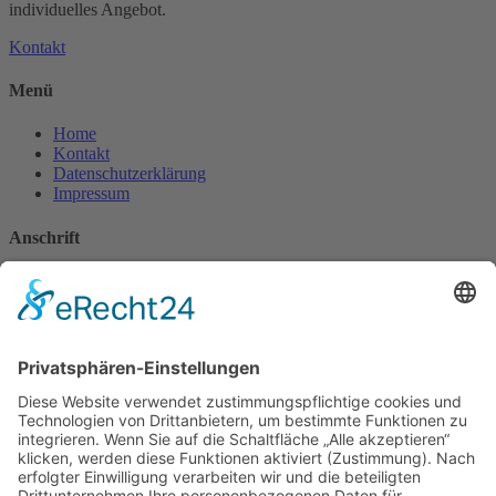
individuelles Angebot.
Kontakt
Menü
Home
Kontakt
Datenschutzerklärung
Impressum
Anschrift
Hottmann GmbH
Bernhardstraße 13
63741 Aschaffenburg
Deutschland
Kontakt
Tel.: 06021-5824661
Fax: 06021-5824662
Mobil: 0170-2844607