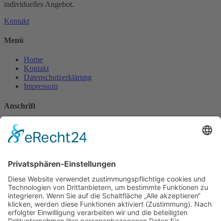
individuelles Angebot.
Kontakt
Menü
Home
Kontakt
Datenschutzerklärung
Impressum
Anschrift
Hottmann GmbH
Bernhardstraße 13
63741 Aschaffenburg
Deutschland
Kontakt
Tel.: 06021-5824661
Fax: 06021-5824662
Mobil: 0170-2844607