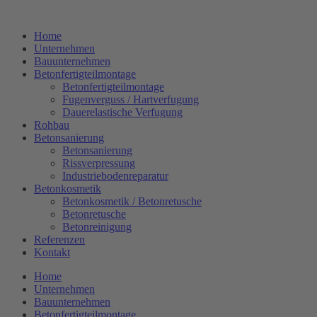
Zum
Inhalt
Home
springen
Unternehmen
Bauunternehmen
Betonfertigteilmontage
Betonfertigteilmontage
Fugenverguss / Hartverfugung
Dauerelastische Verfugung
Rohbau
Betonsanierung
Betonsanierung
Rissverpressung
Industriebodenreparatur
Betonkosmetik
Betonkosmetik / Betonretusche
Betonretusche
Betonreinigung
Referenzen
Kontakt
Home
Unternehmen
Bauunternehmen
Betonfertigteilmontage